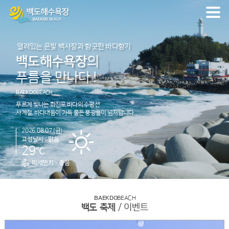
열려있는 은빛 백사장과 향긋한 바다향기
백도해수욕장
의
푸름을 만나다 !
BAEKDO
BEACH
푸르게 빛나는 화진포 바다의 수평선
사계절, 바다내음이 가득 물든 풍광들이 넘처납니다.
2026.08.07 (금)
고성날씨 : 맑음
℃
29
미세먼지 -
좋음
BAEKDO
BEACH
백도 축제
/ 이벤트