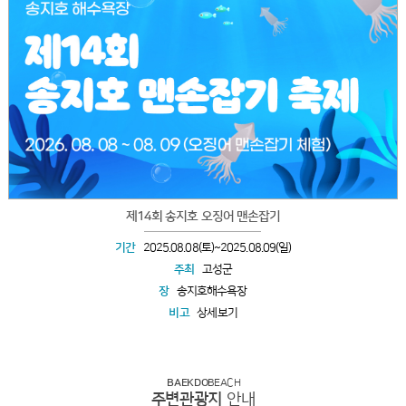
제14회 송지호 오징어 맨손잡기
기간
2025.08.08(토)~2025.08.09(일)
주최
고성군
장
송지호해수욕장
비고
상세보기
BAEKDO
BEACH
주변관광지
안내