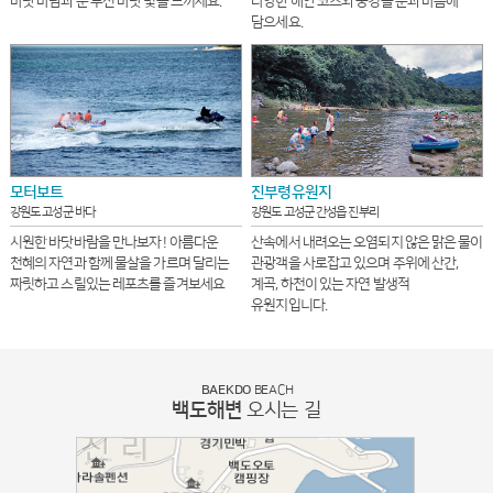
바닷 바람과 눈 부신 바닷 빛을 느끼세요.
다양한 해안 코스와 풍경을 눈과 마음에
담으세요.
모터보트
진부령유원지
강원도 고성군 바다
강원도 고성군 간성읍 진부리
시원한 바닷바람을 만나보자 ! 아름다운
산속에서 내려오는 오염되지 않은 맑은 물이
천혜의 자연과 함께 물살을 가르며 달리는
관광객을 사로잡고 있으며 주위에 산간,
짜릿하고 스릴있는 레포츠를 즐겨보세요
계곡, 하천이 있는 자연 발생적
유원지입니다.
BAEKDO
BEACH
백도해변
오시는 길