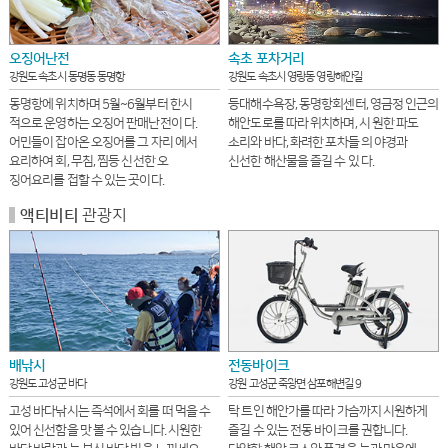
오징어난전
속초 포차거리
강원도 속초시 동명동 동명항
강원도 속초시 영랑동 영랑해안길
동명항에 위치하며 5월~6월부터 한시
등대해수욕장, 동명항회센터, 영금정 인근의
적으로 운영하는 오징어 판매난전이 다.
해안도로를 따라 위치하며, 시 원한 파도
어민들이 잡아온 오징어를 그 자리 에서
소리와 바다, 화려한 포차들 의 야경과
요리하여 회, 무침, 찜등 신선한 오
신선한 해산물을 즐길 수 있 다.
징어요리를 접할 수 있는 곳이다.
관광지
액티비티
배낚시
전동바이크
강원도 고성군 바다
강원 고성군 죽왕면 삼포해변길 9
고성 바다낚시는 즉석에서 회를 떠 먹을 수
탁 트인 해안가를 따라 가슴까지 시원하게
있어 신선함을 맛 볼 수 있습니다. 시원한
즐길 수 있는 전동 바이크를 권합니다.