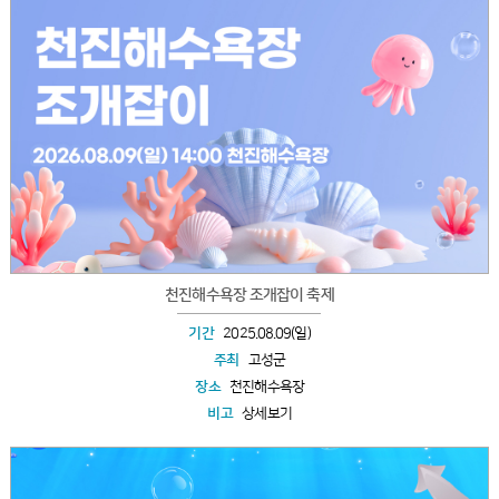
천진해수욕장 조개잡이 축제
기간
2025.08.09(일)
주최
고성군
장소
천진해수욕장
비고
상세보기