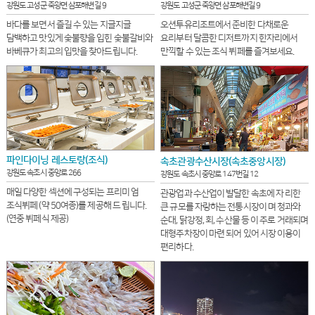
강원도 고성군 죽왕면 삼포해변길 9
강원도 고성군 죽왕면 삼포해변길 9
바다를 보면서 즐길 수 있는 지글지글
오션투유리조트에서 준비한 다채로운
담백하고 맛있게 숯불향을 입힌 숯불갈비와
요리부터 달콤한 디저트까지 한자리에서
바베큐가 최고의 입맛을 찾아드립니다.
만끽할 수 있는 조식 뷔페를 즐겨보세요.
파인다이닝 레스토랑(조식)
속초관광수산시장(속초중앙시장)
강원도 속초시 중앙로 266
강원도 속초시 중앙로 147번길 12
매일 다양한 섹션에 구성되는 프리미 엄
관광업과 수산업이 발달한 속초에 자 리한
조식뷔페 (약 50여종)를 제공해 드 립니다.
큰 규모를 자랑하는 전통시장이 며 청과와
(연중 뷔페식 제공)
순대, 닭강정, 회, 수산물 등 이 주로 거래되며
대형주차장이 마련 되어 있어 시장 이용이
편리하다.