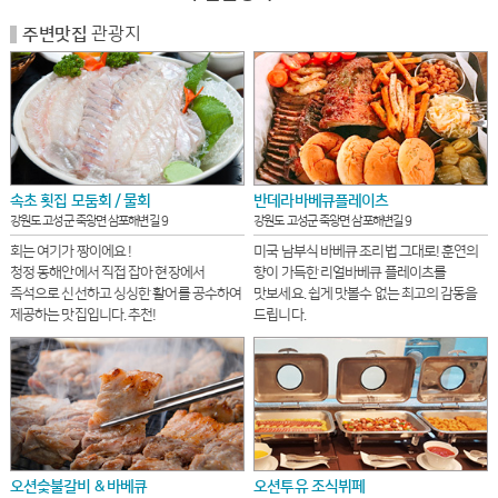
관광지
주변맛집
속초 횟집 모둠회 / 물회
반데라바베큐플레이츠
강원도 고성군 죽왕면 삼포해변길 9
강원도 고성군 죽왕면 삼포해변길 9
회는 여기가 짱이에요 !
미국 남부식 바베큐 조리법 그대로! 훈연의
청정 동해안에서 직접 잡아 현장에서
향이 가득한 리얼바베큐 플레이츠를
즉석으로 신선하고 싱싱한 활어를 공수하여
맛보세요. 쉽게 맛볼수 없는 최고의 감동을
제공하는 맛집입니다. 추천!
드립니다.
오션숯불갈비 & 바베큐
오션투유 조식뷔페